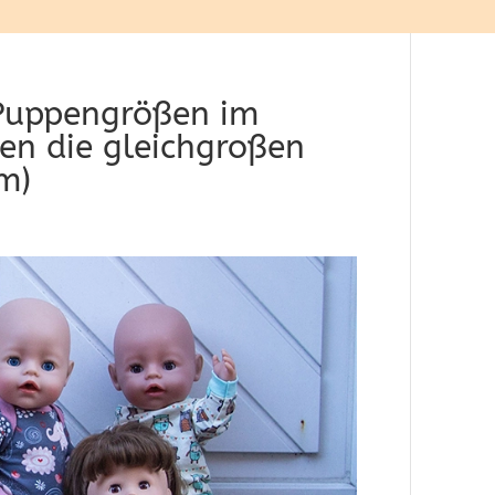
 Puppengrößen im
den die gleichgroßen
m)