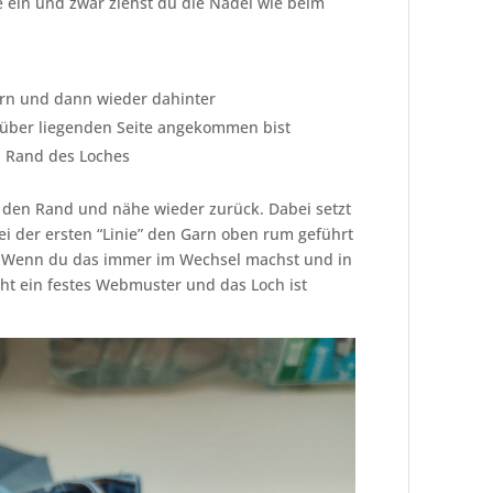
e ein und zwar ziehst du die Nadel wie beim
arn und dann wieder dahinter
nüber liegenden Seite angekommen bist
n Rand des Loches
 den Rand und nähe wieder zurück. Dabei setzt
i der ersten “Linie” den Garn oben rum geführt
g. Wenn du das immer im Wechsel machst und in
eht ein festes Webmuster und das Loch ist