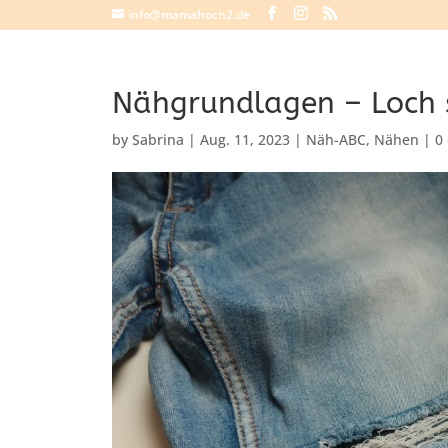
info@mamahoch2.de
Nähgrundlagen – Loch 
by
Sabrina
|
Aug. 11, 2023
|
Näh-ABC
,
Nähen
|
0