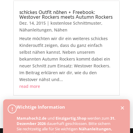
schickes Outfit nähen + Freebook:
Westover Rockers meets Autumn Rockers
Dez. 14, 2015
|
kostenlose Schnittmuster
,
Nähanleitungen
,
Nähen
Heute möchten wir dir ein weiteres schickes
Kinderoutfit zeigen, dass du ganz einfach
selbst nähen kannst. Neben unserem
bekannten Autumn Rockers kommt dabei ein
neuer Schnitt zum Einsatz: Westover Rockers.
Im Beitrag erklären wir dir, wie du den
Westover nähst und...
read more
×
Wichtige Information
!
Mamahoch2.de
und
Einzigartig.Shop
werden zum
31.
Dezember 2026
dauerhaft geschlossen. Bitte sichern
Sie rechtzeitig alle für Sie wichtigen
Nähanleitungen,