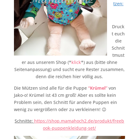
tzen:
Druck
t euch
die
Schnit
tmust
er aus unserem Shop (*
klick
*) aus (bitte ohne
Seitenanpassung) und sucht eure Rester zusammen,
denn die reichen hier völlig aus.
Die Mützen sind alle für die Puppe
“Krümel”
von
Jako-o! Krümel ist 43 cm groß! Aber es sollte kein
Problem sein, den Schnitt für andere Puppen ein
wenig zu vergrößern oder zu verkleinern! 😉
Schnitte:
https://shop.mamahoch2.de/produkt/freeb
ook-puppenkleidung-set/