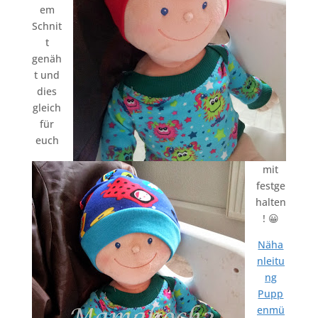
em
Schnit
t
genäh
t und
dies
gleich
für
euch
mit
festge
halten
! 😀
Näha
nleitu
ng
Pupp
enmü