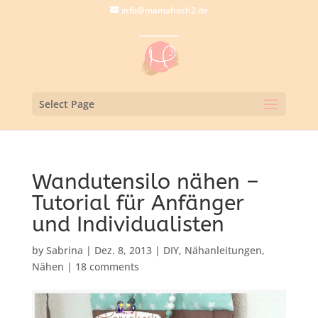
info@mamahoch2.de
Select Page
Wandutensilo nähen –
Tutorial für Anfänger
und Individualisten
by
Sabrina
|
Dez. 8, 2013
|
DIY
,
Nähanleitungen
,
Nähen
|
18 comments