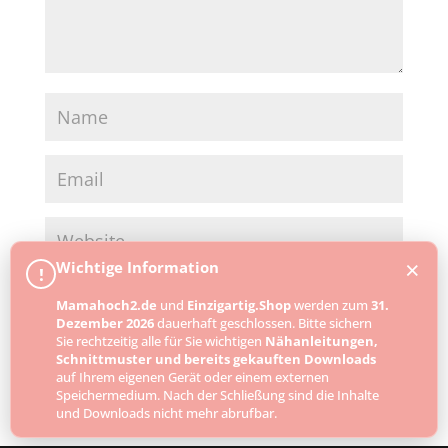
×
Wichtige Information
!
Mamahoch2.de
und
Einzigartig.Shop
werden zum
31.
Dezember 2026
dauerhaft geschlossen. Bitte sichern
Sie rechtzeitig alle für Sie wichtigen
Nähanleitungen,
Schnittmuster und bereits gekauften Downloads
auf Ihrem eigenen Gerät oder einem externen
Speichermedium. Nach der Schließung sind die Inhalte
und Downloads nicht mehr abrufbar.