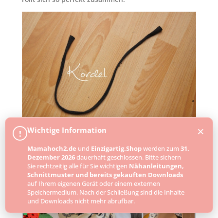
×
Wichtige Information
!
Fädelt dieses Stück mit einer Sicherheitsnadel durch
das Bündchen und verknotet die Enden.
Mamahoch2.de
und
Einzigartig.Shop
werden zum
31.
Dezember 2026
dauerhaft geschlossen. Bitte sichern
Und fertig ist eure neue Lieblingsspielhose!
Sie rechtzeitig alle für Sie wichtigen
Nähanleitungen,
Schnittmuster und bereits gekauften Downloads
auf Ihrem eigenen Gerät oder einem externen
Speichermedium. Nach der Schließung sind die Inhalte
und Downloads nicht mehr abrufbar.