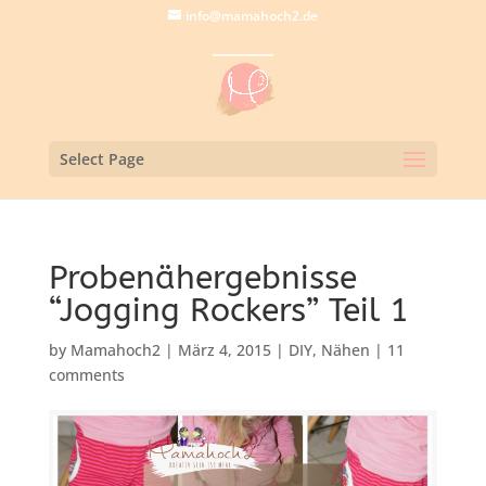
info@mamahoch2.de
Select Page
Probenähergebnisse
“Jogging Rockers” Teil 1
by
Mamahoch2
|
März 4, 2015
|
DIY
,
Nähen
|
11
comments