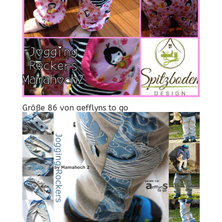
Größe 86 von
aefflyns to go