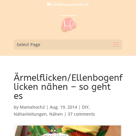
info@mamahoch2.de
Select Page
Ärmelflicken/Ellenbogenf
licken nähen – so geht
es
by
Mamahoch2
|
Aug. 19, 2014
|
DIY
,
Nähanleitungen
,
Nähen
|
37 comments