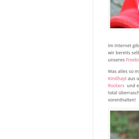
Im Internet gi
wir bereits sel
unseres
Freeb
Was alles so m
Kindhayt
aus u
Rockers
und ei
total überrasc
vorenthalten!