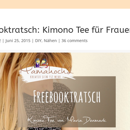
oktratsch: Kimono Tee für Frau
2
|
Juni 25, 2015
|
DIY
,
Nähen
|
36 comments