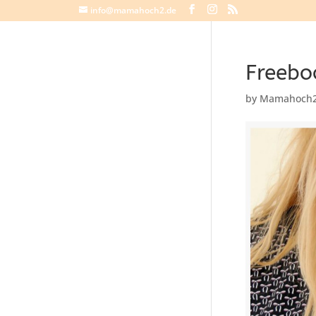
info@mamahoch2.de
Freebo
by
Mamahoch