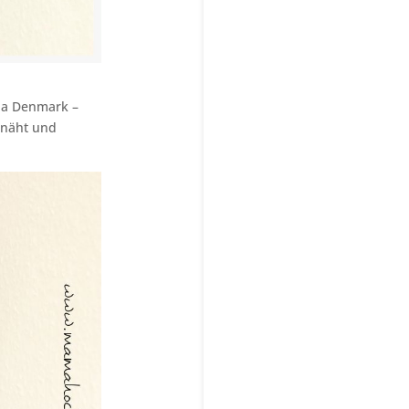
ria Denmark –
enäht und