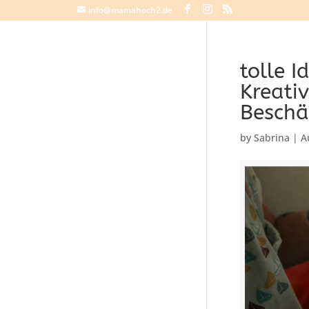
info@mamahoch2.de
tolle I
Kreati
Beschä
by
Sabrina
|
A