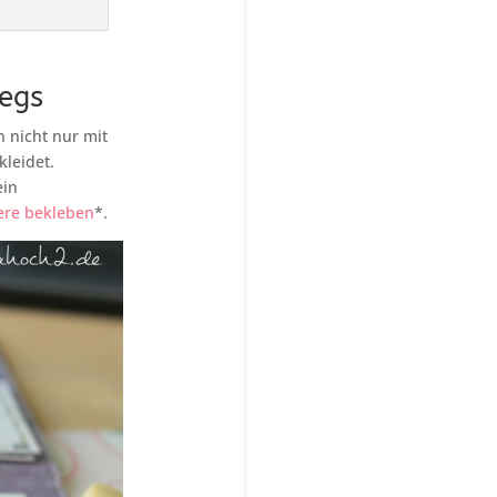
wegs
n nicht nur mit
kleidet.
ein
ere bekleben
*.