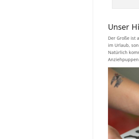
Unser H
Der Große ist 
im Urlaub, sond
Natürlich komm
Anziehpuppen K