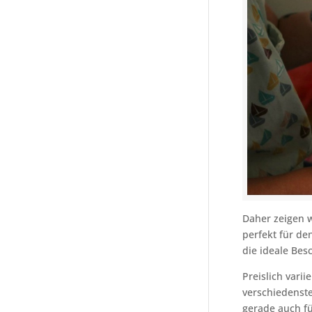
Daher zeigen 
perfekt für de
die ideale Bes
Preislich vari
verschiedenst
gerade auch fü