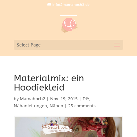
info@mamahoch2.de
Select Page
Materialmix: ein
Hoodiekleid
by
Mamahoch2
|
Nov. 19, 2015
|
DIY
,
Nähanleitungen
,
Nähen
|
25 comments