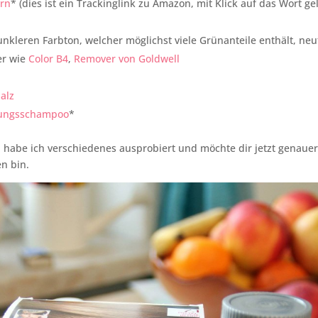
rn
* (dies ist ein Trackinglink zu Amazon, mit Klick auf das Wort g
nkleren Farbton, welcher möglichst viele Grünanteile enthält, neut
er wie
Color B4
,
Remover von Goldwell
alz
gungsschampoo
*
 habe ich verschiedenes ausprobiert und möchte dir jetzt genauer
n bin.