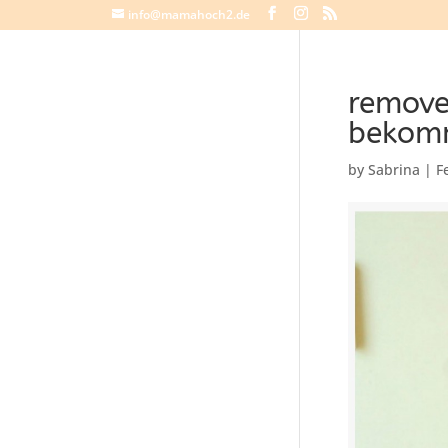
info@mamahoch2.de
remove
bekomm
by
Sabrina
|
F