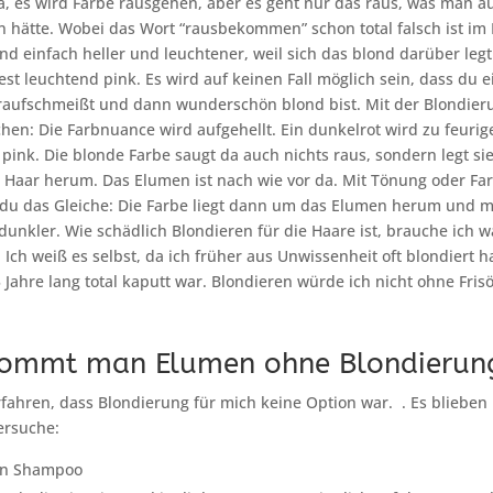
Ja, es wird Farbe rausgehen, aber es geht nur das raus, was man a
hätte. Wobei das Wort “rausbekommen” schon total falsch ist im 
und einfach heller und leuchtener, weil sich das blond darüber leg
est leuchtend pink. Es wird auf keinen Fall möglich sein, dass du 
raufschmeißt und dann wunderschön blond bist. Mit der Blondier
chen: Die Farbnuance wird aufgehellt. Ein dunkelrot wird zu feuri
u pink. Die blonde Farbe saugt da auch nichts raus, sondern legt si
Haar herum. Das Elumen ist nach wie vor da. Mit Tönung oder Fa
 du das Gleiche: Die Farbe liegt dann um das Elumen herum und 
unkler. Wie schädlich Blondieren für die Haare ist, brauche ich w
. Ich weiß es selbst, da ich früher aus Unwissenheit oft blondiert
 Jahre lang total kaputt war. Blondieren würde ich nicht ohne Frisö
ommt man Elumen ohne Blondierung
fahren, dass Blondierung für mich keine Option war. . Es blieben 
ersuche:
en Shampoo