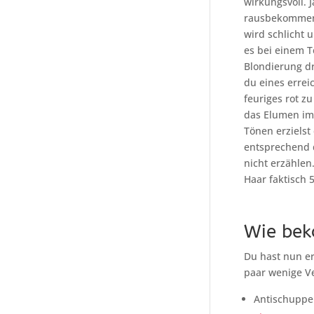
wirkungsvoll. 
rausbekommen 
wird schlicht 
es bei einem T
Blondierung d
du eines errei
feuriges rot z
das Elumen im 
Tönen erzielst
entsprechend d
nicht erzählen
Haar faktisch 5
Wie bek
Du hast nun er
paar wenige V
Antischupp