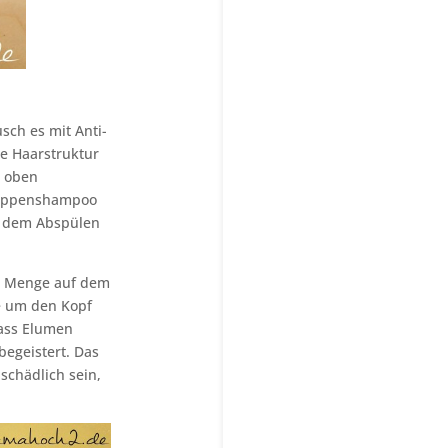
sch es mit Anti-
e Haarstruktur
e oben
chuppenshampoo
h dem Abspülen
e Menge auf dem
ie um den Kopf
dass Elumen
begeistert. Das
 schädlich sein,