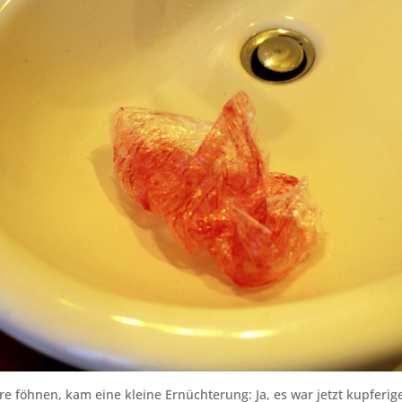
 föhnen, kam eine kleine Ernüchterung: Ja, es war jetzt kupferige