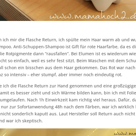
ich mir die Flasche Return, ich spülte mein Haar warm ab und wu
oo. Anti-Schuppen-Shampoo ist Gift für rote Haarfarbe, da es di
ie Rotpigmente dann “rausfallen”. Bei Elumen ist es wiederum wi
cht so einfach, weil es sehr fest sitzt. Beim Waschen mit dem S
 Fall schon ein bisschen aus dem Haar gekommen. Das Rot war nac
z so intensiv – eher stumpf, aber immer noch eindeutig rot.
e ich die Flasche Return zur Hand genommen und eine großzügig
 Damit es besser zieht und sich Wärme bilden kann, bin ich mit Fol
mgelaufen. Nach 1h Einwirkzeit kam richtig viel heraus. Dafür, 
 nur zur Sofortanwendung 48h nach dem Färben, war ich wirklich 
nicht sonderlich kaputt aus. Laut Hersteller soll Return auch nicht
d war ich skeptisch.