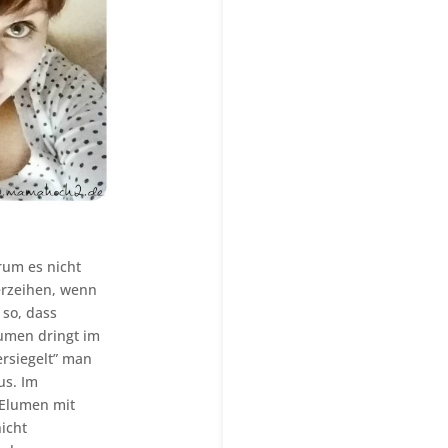
rum es nicht
erzeihen, wenn
 so, dass
lumen dringt im
ersiegelt” man
us. Im
 Elumen mit
icht