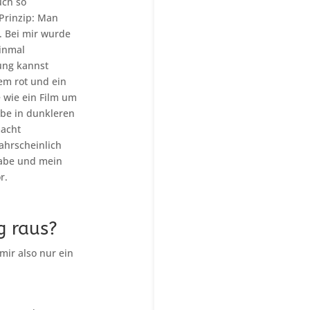
uch so
Prinzip: Man
t. Bei mir wurde
einmal
ung kannst
gem rot und ein
e wie ein Film um
rbe in dunkleren
macht
ahrscheinlich
 habe und mein
r.
 raus?
mir also nur ein