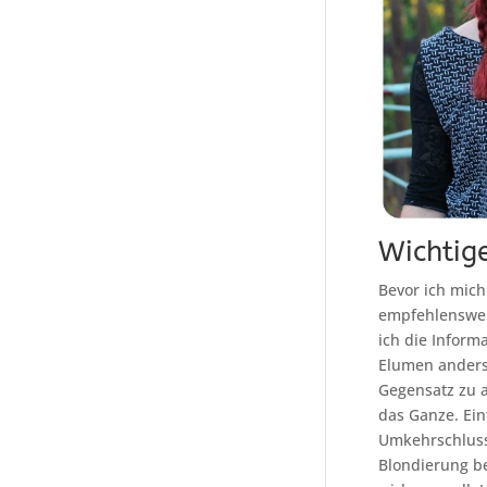
Wichtig
Bevor ich mic
empfehlenswert
ich die Informa
Elumen anders 
Gegensatz zu a
das Ganze. Einf
Umkehrschluss 
Blondierung be