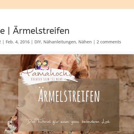
e | Ärmelstreifen
2
|
Feb. 4, 2016
|
DIY
,
Nähanleitungen
,
Nähen
|
2 comments