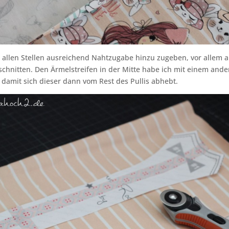
 allen Stellen ausreichend Nahtzugabe hinzu zugeben, vor allem 
chnitten. Den Ärmelstreifen in der Mitte habe ich mit einem ande
 damit sich dieser dann vom Rest des Pullis abhebt.