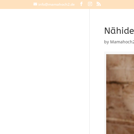
info@mamahoch2.de
Nähide
by
Mamahoch