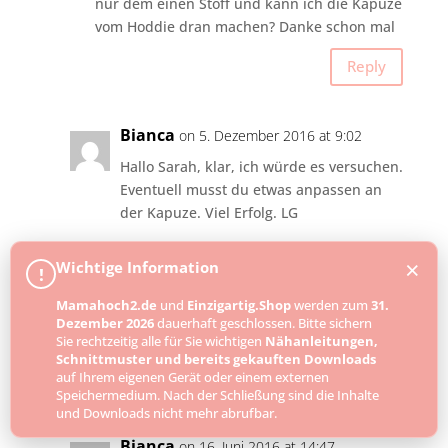
nur dem einen Stoff und kann ich die Kapuze
vom Hoddie dran machen? Danke schon mal
Reply
Bianca
on 5. Dezember 2016 at 9:02
Hallo Sarah, klar, ich würde es versuchen.
Eventuell musst du etwas anpassen an
der Kapuze. Viel Erfolg. LG
×
Wichtige Information
!
Geraldine
on 16. Juni 2016 at 11:41
Mamahoch2.de
und
Einzigartig.Shop
werden zum
31.
Kann die Weste auch aus Jersey genäht
Dezember 2026
dauerhaft geschlossen. Bitte sichern
werden?
Sie rechtzeitig alle für Sie wichtigen
Nähanleitungen,
Schnittmuster und bereits gekauften Downloads
Reply
auf Ihrem eigenen Gerät oder einem externen
Speichermedium. Nach der Schließung sind die Inhalte
und Downloads nicht mehr abrufbar.
Bianca
on 16. Juni 2016 at 14:47