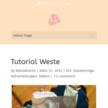
info@mamahoch2.de
Select Page
Tutorial Weste
by
Mamahoch2
|
März 31, 2016
|
DIY
,
Gastbeiträge
,
Nähanleitungen
,
Nähen
|
12 comments