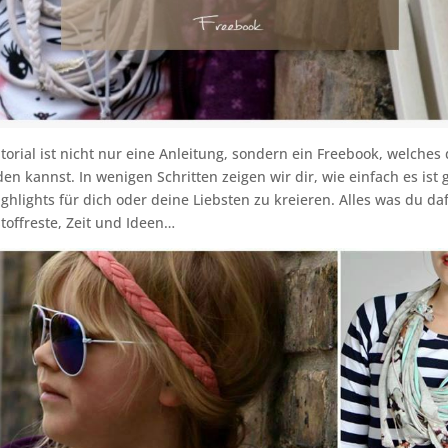
torial ist nicht nur eine Anleitung, sondern ein Freebook, welche
n kannst. In wenigen Schritten zeigen wir dir, wie einfach es ist 
ghlights für dich oder deine Liebsten zu kreieren. Alles was du daf
Stoffreste, Zeit und Ideen…