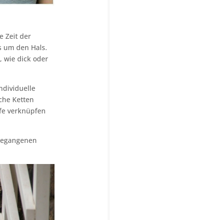
e Zeit der
s um den Hals.
, wie dick oder
ndividuelle
ache Ketten
ffe verknüpfen
 gegangenen