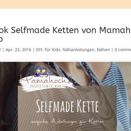
ok Selfmade Ketten von Mama
o
2
|
Apr. 22, 2016
|
DIY
,
für Kids
,
Nähanleitungen
,
Nähen
|
0 comm