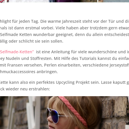
hlight für jeden Tag. Die warme Jahreszeit steht vor der Tür und di
als ist dann erstmal vorbei. Viele haben aber trotzdem gern etwa
 Selfmade Ketten wunderbar geeignet, denn du allein entscheidest
llig oder schlicht sie sein sollen.
“Selfmade-Ketten”
ist eine Anleitung für viele wunderschöne und i
sey Nudeln und Stoffresten. Mit Hilfe des Tutorials kannst du einf
e mit Fransen versehen, Perlen einarbeiten, verschiedene Jerseysto
chmuckaccessoires anbringen.
ette kann also ein perfektes Upcycling Projekt sein. Lasse kaputt
ck wieder neu erstrahlen: