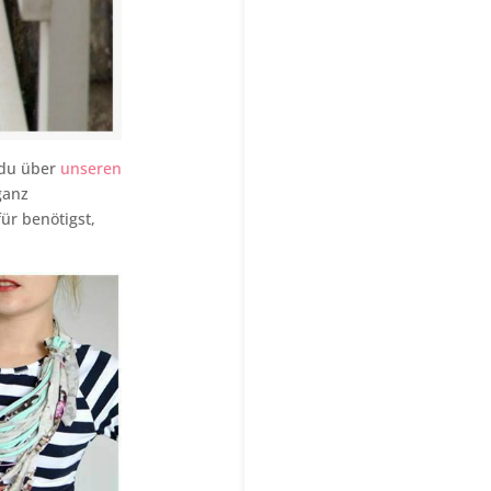
s du über
unseren
ganz
ür benötigst,