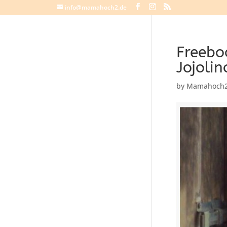
info@mamahoch2.de
Freebo
Jojolin
by
Mamahoch