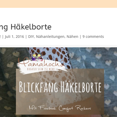
ang Häkelborte
2
|
Juli 1, 2016
|
DIY
,
Nähanleitungen
,
Nähen
|
9 comments