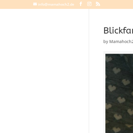
info@mamahoch2.de
Blickf
by
Mamahoch