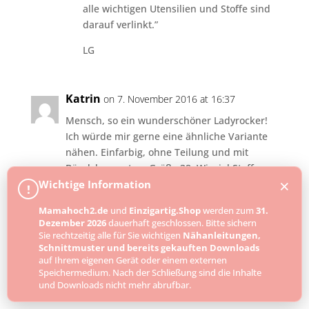
alle wichtigen Utensilien und Stoffe sind
darauf verlinkt.”
LG
Katrin
on 7. November 2016 at 16:37
Mensch, so ein wunderschöner Ladyrocker!
Ich würde mir gerne eine ähnliche Variante
nähen. Einfarbig, ohne Teilung und mit
Bündchen unten. Größe 38. Wieviel Stoff
×
Wichtige Information
brauche ich denn dafür? (Versuche gerade
!
eine Bestellung zusammenzustellen…..)
Mamahoch2.de
und
Einzigartig.Shop
werden zum
31.
Vielen lieben Dank für die Info!!!
Dezember 2026
dauerhaft geschlossen. Bitte sichern
GLG
Sie rechtzeitig alle für Sie wichtigen
Nähanleitungen,
Katrin
Schnittmuster und bereits gekauften Downloads
auf Ihrem eigenen Gerät oder einem externen
Speichermedium. Nach der Schließung sind die Inhalte
Reply
und Downloads nicht mehr abrufbar.