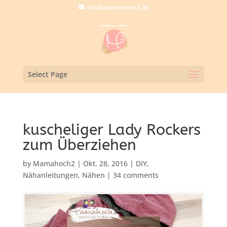
info@mamahoch2.de
Select Page
kuscheliger Lady Rockers
zum Überziehen
by
Mamahoch2
|
Okt. 28, 2016
|
DIY
,
Nähanleitungen
,
Nähen
|
34 comments