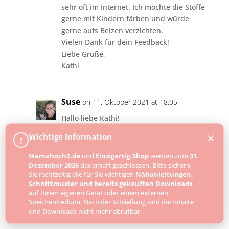
sehr oft im Internet. Ich möchte die Stoffe
gerne mit Kindern färben und würde
gerne aufs Beizen verzichten.
Vielen Dank für dein Feedback!
Liebe Grüße,
Kathi
Suse
on 11. Oktober 2021 at 18:05
Hallo liebe Kathi!
×
Wichtige Information
Ich habe die Tücher im “Urzustand”
!
gefärbt und vorher nicht vorbehandelt.
Mamahoch2.de
und
Einzigartig.Shop
werden zum
31.
Mit Kindern macht das sicher richtig viel
Dezember 2026
dauerhaft geschlossen. Bitte sichern
Spaß. Lass uns doch mal ein Foto vom
Sie rechtzeitig alle für Sie wichtigen
Nähanleitungen,
Endergebnis zukommen.
Schnittmuster und bereits gekauften Downloads
auf Ihrem eigenen Gerät oder einem externen
Speichermedium. Nach der Schließung sind die Inhalte
Viele Grüße
und Downloads nicht mehr abrufbar.
Suse