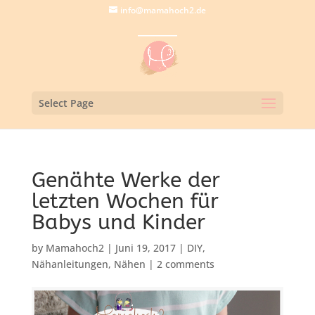
info@mamahoch2.de
Select Page
Genähte Werke der
letzten Wochen für
Babys und Kinder
by
Mamahoch2
|
Juni 19, 2017
|
DIY
,
Nähanleitungen
,
Nähen
|
2 comments