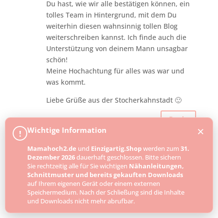
Du hast, wie wir alle bestätigen können, ein
tolles Team in Hintergrund, mit dem Du
weiterhin diesen wahnsinnig tollen Blog
weiterschreiben kannst. Ich finde auch die
Unterstützung von deinem Mann unsagbar
schön!
Meine Hochachtung für alles was war und
was kommt.
Liebe Grüße aus der Stocherkahnstadt 🙂
Reply
×
Wichtige Information
!
Mamahoch2.de
und
Einzigartig.Shop
werden zum
31.
Sabine
on 1. November 2017 at 11:42
Dezember 2026
dauerhaft geschlossen. Bitte sichern
Sie rechtzeitig alle für Sie wichtigen
Nähanleitungen,
Super, viel Kraft& alles Liebe deine Fans
Schnittmuster und bereits gekauften Downloads
halten zu dir. Du rockst das … LG Sabine
auf Ihrem eigenen Gerät oder einem externen
Speichermedium. Nach der Schließung sind die Inhalte
Reply
und Downloads nicht mehr abrufbar.