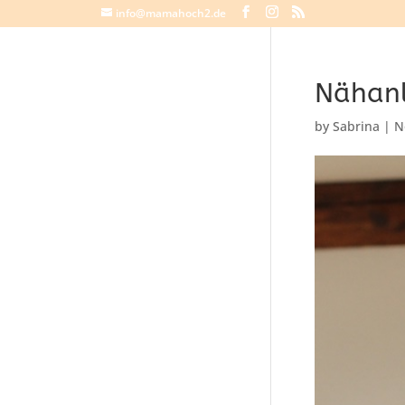
info@mamahoch2.de
Nähanl
by
Sabrina
|
N