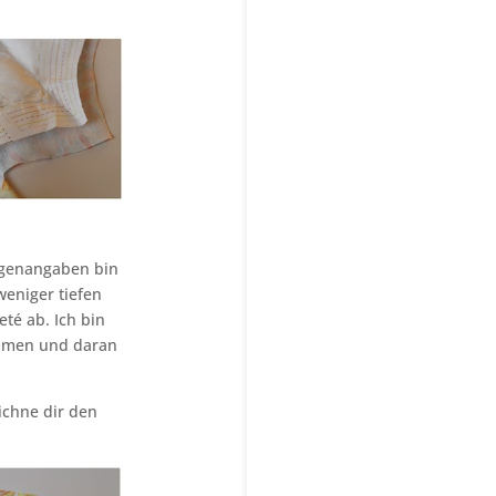
ngenangaben bin
eniger tiefen
té ab. Ich bin
ommen und daran
ichne dir den