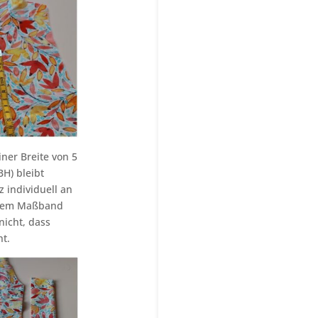
iner Breite von 5
BH) bleibt
 individuell an
t dem Maßband
nicht, dass
t.