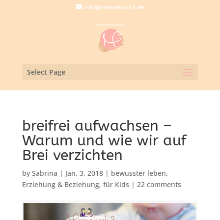
info@mamahoch2.de
Select Page
breifrei aufwachsen –
Warum und wie wir auf
Brei verzichten
by
Sabrina
|
Jan. 3, 2018
|
bewusster leben
,
Erziehung & Beziehung
,
für Kids
|
22 comments