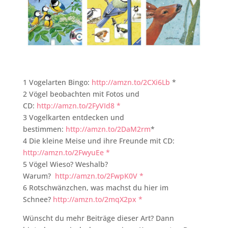
1 Vogelarten Bingo:
http://amzn.to/2CXi6Lb
*
2 Vögel beobachten mit Fotos und
CD:
http://amzn.to/2FyVId8 *
3 Vogelkarten entdecken und
bestimmen:
http://amzn.to/2DaM2rm
*
4 Die kleine Meise und ihre Freunde mit CD:
http://amzn.to/2FwyuEe *
5 Vögel Wieso? Weshalb?
Warum?
http://amzn.to/2FwpK0V *
6 Rotschwänzchen, was machst du hier im
Schnee?
http://amzn.to/2mqX2px *
Wünscht du mehr Beiträge dieser Art? Dann