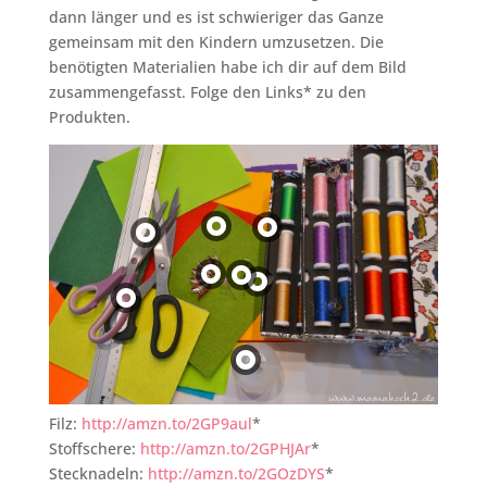
dann länger und es ist schwieriger das Ganze
gemeinsam mit den Kindern umzusetzen. Die
benötigten Materialien habe ich dir auf dem Bild
zusammengefasst. Folge den Links* zu den
Produkten.
Filz:
http://amzn.to/2GP9aul
*
Stoffschere:
http://amzn.to/2GPHJAr
*
Stecknadeln:
http://amzn.to/2GOzDYS
*