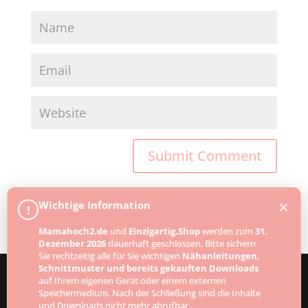
×
Wichtige Information
!
Mamahoch2.de
und
Einzigartig.Shop
werden zum
31.
Dezember 2026
dauerhaft geschlossen. Bitte sichern
Sie rechtzeitig alle für Sie wichtigen
Nähanleitungen,
Schnittmuster und bereits gekauften Downloads
auf Ihrem eigenen Gerät oder einem externen
Speichermedium. Nach der Schließung sind die Inhalte
Designed by
Elegant Themes
| Powered by
und Downloads nicht mehr abrufbar.