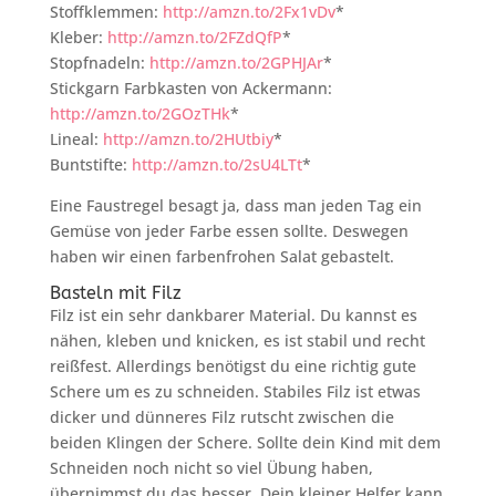
Stoffklemmen:
http://amzn.to/2Fx1vDv
*
Kleber:
http://amzn.to/2FZdQfP
*
Stopfnadeln:
http://amzn.to/2GPHJAr
*
Stickgarn Farbkasten von Ackermann:
http://amzn.to/2GOzTHk
*
Lineal:
http://amzn.to/2HUtbiy
*
Buntstifte:
http://amzn.to/2sU4LTt
*
Eine Faustregel besagt ja, dass man jeden Tag ein
Gemüse von jeder Farbe essen sollte. Deswegen
haben wir einen farbenfrohen Salat gebastelt.
Basteln mit Filz
Filz ist ein sehr dankbarer Material. Du kannst es
nähen, kleben und knicken, es ist stabil und recht
reißfest. Allerdings benötigst du eine richtig gute
Schere um es zu schneiden. Stabiles Filz ist etwas
dicker und dünneres Filz rutscht zwischen die
beiden Klingen der Schere. Sollte dein Kind mit dem
Schneiden noch nicht so viel Übung haben,
übernimmst du das besser. Dein kleiner Helfer kann