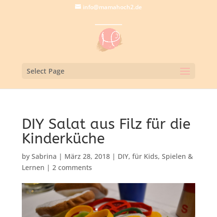
info@mamahoch2.de
Select Page
DIY Salat aus Filz für die
Kinderküche
by
Sabrina
|
März 28, 2018
|
DIY
,
für Kids
,
Spielen &
Lernen
|
2 comments