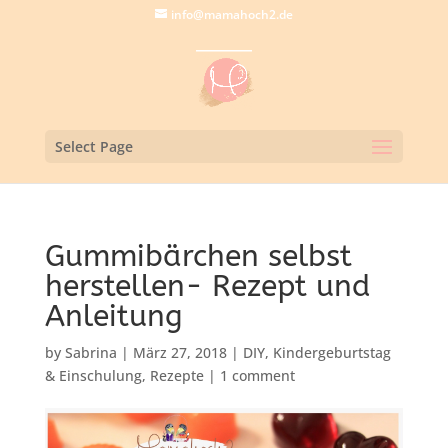
info@mamahoch2.de
Select Page
Gummibärchen selbst
herstellen- Rezept und
Anleitung
by
Sabrina
|
März 27, 2018
|
DIY
,
Kindergeburtstag
& Einschulung
,
Rezepte
|
1 comment