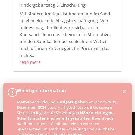
Kindergeburtstag & Einschulung
Mit Kindern im Haus ist Kneten und im Sand
spielen eine tolle Alltagsbeschäftigung. Wer
beides mag, der liebt ganz sicher auch
Knetsand, denn das ist eine tolle Alternative,
um den Sandkasten bei schlechtem Wetter
nach drinnen zu verlegen. Im Prinzip ist das
nichts...
read more
« Older Entries
×
Wichtige Information
!
Mamahoch2.de
und
Einzigartig.Shop
werden zum
31.
Dezember 2026
dauerhaft geschlossen. Bitte sichern
Sie rechtzeitig alle für Sie wichtigen
Nähanleitungen,
Schnittmuster und bereits gekauften Downloads
auf Ihrem eigenen Gerät oder einem externen
Speichermedium. Nach der Schließung sind die Inhalte
Designed by
Elegant Themes
| Powered by
und Downloads nicht mehr abrufbar.