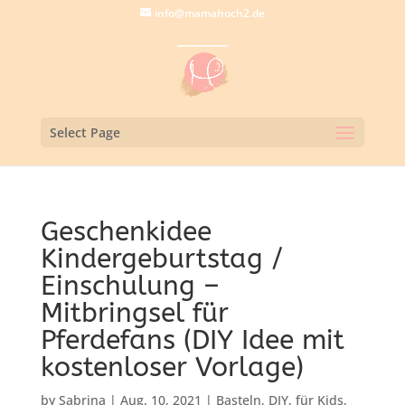
info@mamahoch2.de
Select Page
Geschenkidee
Kindergeburtstag /
Einschulung –
Mitbringsel für
Pferdefans (DIY Idee mit
kostenloser Vorlage)
by
Sabrina
|
Aug. 10, 2021
|
Basteln
,
DIY
,
für Kids
,