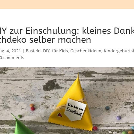
IY zur Einschulung: kleines Dan
schdeko selber machen
ug. 4, 2021
|
Basteln
,
DIY
,
für Kids
,
Geschenkideen
,
Kindergeburts
0 comments