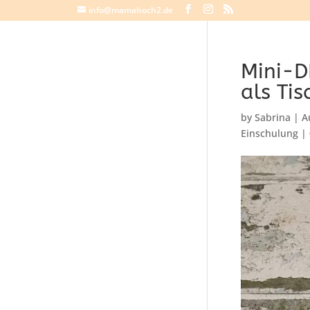
info@mamahoch2.de
Mini-D
als Ti
by
Sabrina
|
A
Einschulung
|