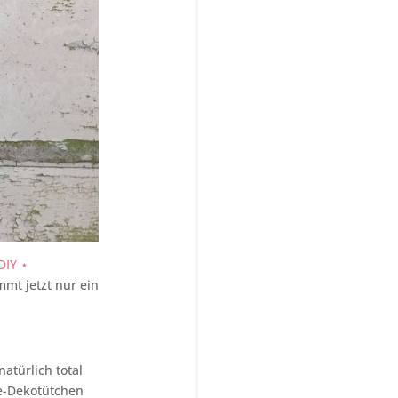
DIY ⋆
mmt jetzt nur ein
atürlich total
ke-Dekotütchen