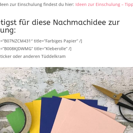
Ideen zur Einschulung findest du hier:
Ideen zur Einschulung – Tip
tigst für diese Nachmachidee zur
lung:
=”B07NZCM431″ title=”Farbiges Papier” /]
=”B008KJDWMG” title=”Kleberolle” /]
Sticker oder anderen Tüddelkram