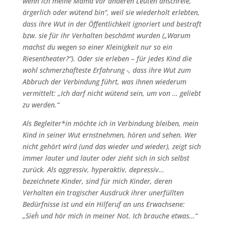
wenn ich meine Mama vor anderen Leuten anschreie,
ärgerlich oder wütend bin“, weil sie wiederholt erlebten,
dass ihre Wut in der Öffentlichkeit ignoriert und bestraft
bzw. sie für ihr Verhalten beschämt wurden („Warum
machst du wegen so einer Kleinigkeit nur so ein
Riesentheater?“). Oder sie erleben – für jedes Kind die
wohl schmerzhafteste Erfahrung -, dass ihre Wut zum
Abbruch der Verbindung führt, was ihnen wiederum
vermittelt: „Ich darf nicht wütend sein, um von … geliebt
zu werden.“
Als Begleiter*in möchte ich in Verbindung bleiben, mein
Kind in seiner Wut ernstnehmen, hören und sehen. Wer
nicht gehört wird (und das wieder und wieder), zeigt sich
immer lauter und lauter oder zieht sich in sich selbst
zurück. Als aggressiv, hyperaktiv, depressiv…
bezeichnete Kinder, sind für mich Kinder, deren
Verhalten ein tragischer Ausdruck ihrer unerfüllten
Bedürfnisse ist und ein Hilferuf an uns Erwachsene:
„Sieh´ und hör mich in meiner Not. Ich brauche etwas…“