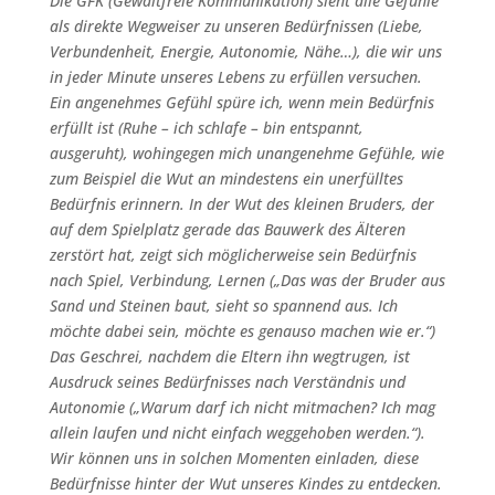
Die GFK (Gewaltfreie Kommunikation) sieht alle Gefühle
als direkte Wegweiser zu unseren Bedürfnissen (Liebe,
Verbundenheit, Energie, Autonomie, Nähe…), die wir uns
in jeder Minute unseres Lebens zu erfüllen versuchen.
Ein angenehmes Gefühl spüre ich, wenn mein Bedürfnis
erfüllt ist (Ruhe – ich schlafe – bin entspannt,
ausgeruht), wohingegen mich unangenehme Gefühle, wie
zum Beispiel die Wut an mindestens ein unerfülltes
Bedürfnis erinnern. In der Wut des kleinen Bruders, der
auf dem Spielplatz gerade das Bauwerk des Älteren
zerstört hat, zeigt sich möglicherweise sein Bedürfnis
nach Spiel, Verbindung, Lernen („Das was der Bruder aus
Sand und Steinen baut, sieht so spannend aus. Ich
möchte dabei sein, möchte es genauso machen wie er.“)
Das Geschrei, nachdem die Eltern ihn wegtrugen, ist
Ausdruck seines Bedürfnisses nach Verständnis und
Autonomie („Warum darf ich nicht mitmachen? Ich mag
allein laufen und nicht einfach weggehoben werden.“).
Wir können uns in solchen Momenten einladen, diese
Bedürfnisse hinter der Wut unseres Kindes zu entdecken.