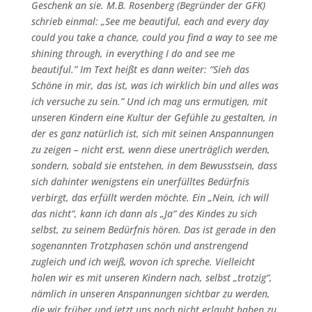
Geschenk an sie.
M.B. Rosenberg (Begründer der GFK)
schrieb einmal: „See me beautiful
, each and every day
could you take a chance, could you find a way to see me
shining through, in everything I do and see me
beautiful.”
Im Text heißt es dann weiter: “Sieh das
Schöne in mir, das ist, was ich wirklich bin und alles was
ich versuche zu sein.”
Und ich mag uns ermutigen, mit
unseren Kindern eine Kultur der Gefühle zu gestalten, in
der es ganz natürlich ist, sich mit seinen Anspannungen
zu zeigen – nicht erst, wenn diese unerträglich werden,
sondern, sobald sie entstehen, in dem Bewusstsein, dass
sich dahinter wenigstens ein unerfülltes Bedürfnis
verbirgt, das erfüllt werden möchte. Ein „Nein, ich will
das nicht“, kann ich dann als „Ja“ des Kindes zu sich
selbst, zu seinem Bedürfnis hören. Das ist gerade in den
sogenannten Trotzphasen schön und anstrengend
zugleich und ich weiß, wovon ich spreche. Vielleicht
holen wir es mit unseren Kindern nach, selbst „trotzig“,
nämlich in unseren Anspannungen sichtbar zu werden,
die wir früher und jetzt uns noch nicht erlaubt haben zu