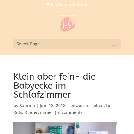
info@mamahoch2.de
Select Page
Klein aber fein- die
Babyecke im
Schlafzimmer
by
Sabrina
|
Juni 18, 2018
|
bewusster leben
,
für
Kids
,
Kinderzimmer
|
6 comments