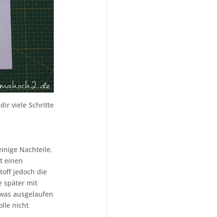
ir viele Schritte
inige Nachteile.
t einen
toff jedoch die
 später mit
twas ausgelaufen
lle nicht