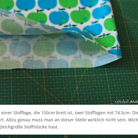
einer Stofflage, die 150cm breit ist, zwei Stofflagen mit 74,5cm. D
rt. Allzu genau muss man an dieser Stelle wirklich nicht sein. Wicht
leichgroße Stoffstücke hast.