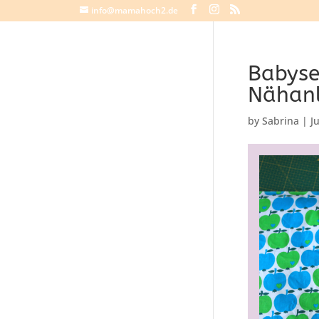
info@mamahoch2.de
Babyse
Nähanl
by
Sabrina
|
J