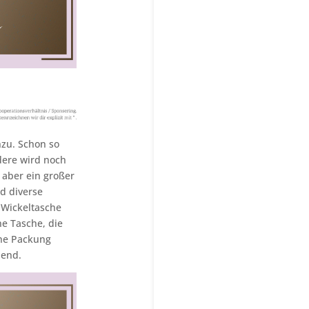
nzu. Schon so
dere wird noch
 aber ein großer
d diverse
 Wickeltasche
e Tasche, die
ine Packung
hend.