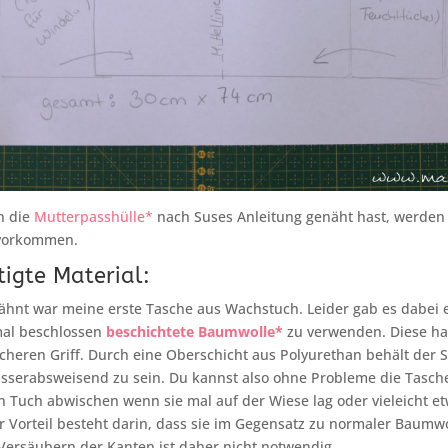
n die
Mutterpasshülle*
nach Suses Anleitung genäht hast, werden d
 vorkommen.
igte Material:
hnt war meine erste Tasche aus Wachstuch. Leider gab es dabei e
mal beschlossen
beschichtete Baumwolle*
zu verwenden. Diese ha
cheren Griff. Durch eine Oberschicht aus Polyurethan behält der S
sserabsweisend zu sein. Du kannst also ohne Probleme die Tasche
 Tuch abwischen wenn sie mal auf der Wiese lag oder vieleicht e
rer Vorteil besteht darin, dass sie im Gegensatz zu normaler Baumwo
 Versäubern der Kanten ist daher nicht notwendig.