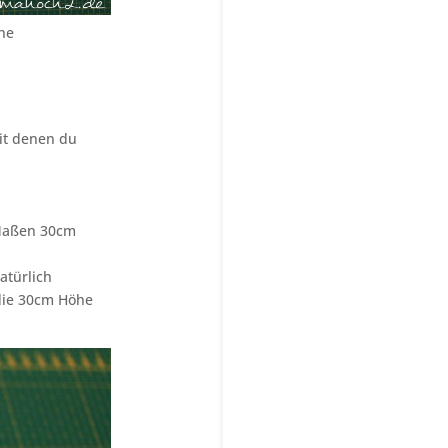
che
it denen du
 Maßen 30cm
atürlich
 die 30cm Höhe