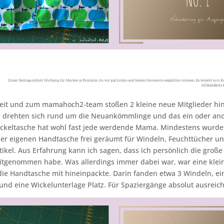
weit und zum mamahoch2-team stoßen 2 kleine neue Mitglieder hi
ge drehten sich rund um die Neuankömmlinge und das ein oder an
ickeltasche hat wohl fast jede werdende Mama. Mindestens wurde
 der eigenen Handtasche frei geräumt für Windeln, Feuchttücher un
ikel. Aus Erfahrung kann ich sagen, dass ich persönlich die große
itgenommen habe. Was allerdings immer dabei war, war eine klein
 die Handtasche mit hineinpackte. Darin fanden etwa 3 Windeln, e
und eine Wickelunterlage Platz. Für Spaziergänge absolut ausreic