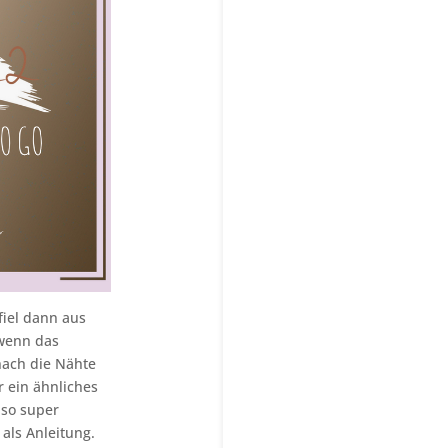
fiel dann aus
 wenn das
nach die Nähte
r ein ähnliches
 so super
 als Anleitung.