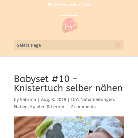
info@mamahoch2.de
Select Page
Babyset #10 –
Knistertuch selber nähen
by
Sabrina
|
Aug. 8, 2018
|
DIY
,
Nähanleitungen
,
Nähen
,
Spielen & Lernen
|
2 comments