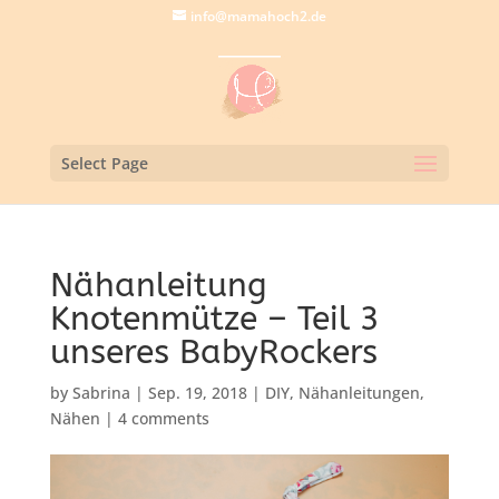
info@mamahoch2.de
Select Page
Nähanleitung
Knotenmütze – Teil 3
unseres BabyRockers
by
Sabrina
|
Sep. 19, 2018
|
DIY
,
Nähanleitungen
,
Nähen
|
4 comments