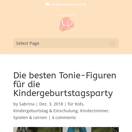
info@mamahoch2.de
Select Page
Die besten Tonie-Figuren
für die
Kindergeburtstagsparty
by
Sabrina
|
Dez. 3, 2018
|
für Kids
,
Kindergeburtstag & Einschulung
,
Kinderzimmer
,
Spielen & Lernen
|
4 comments