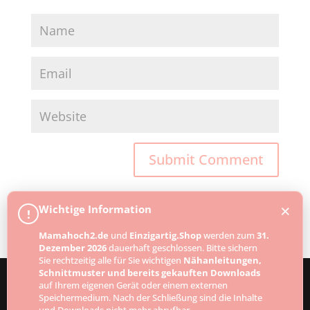
×
Wichtige Information
!
Mamahoch2.de
und
Einzigartig.Shop
werden zum
31.
Dezember 2026
dauerhaft geschlossen. Bitte sichern
Sie rechtzeitig alle für Sie wichtigen
Nähanleitungen,
Schnittmuster und bereits gekauften Downloads
auf Ihrem eigenen Gerät oder einem externen
Speichermedium. Nach der Schließung sind die Inhalte
Designed by
Elegant Themes
| Powered by