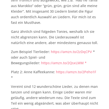
sehr fröhlich und aufgeweckt, wie z.B. “Hab ne Tante
aus Marokko” oder “grün, grün, grün sind alle meine
Kleider”. Mit insgesamt 30 Liedern bietet die Figur
auch ordentlich Auswahl an Liedern. Für mich ist es
fast ein Musthave.
Ganz ähnlich sind folgeden Tonies, weshalb ich sie
nicht abgrenzen kann. Die Liederauswahl ist
natürlich eine andere, aber mindestens genauso toll.
Zum Beispiel Tierlieder:
https://amzn.to/2zDqCPV
*
oder auch Spiel- und
Bewegungslieder:
https://amzn.to/2QsxLMM *
Platz 2: Anne Kaffeekanne:
https://amzn.to/2Peho1F
*
Vereint sind 12 wunderschöne Lieder, zu denen man
tanzen und singen kann. Einige Lieder waren mir
geläufig, andere wiederum neu. Die Texte sind zum
Teil ein wenig abgeändert, was aber überhaupt nicht
stört.