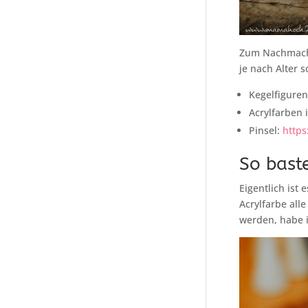
Zum Nachmachen
je nach Alter 
Kegelfiguren
Acrylfarben 
Pinsel:
https
So bast
Eigentlich ist 
Acrylfarbe all
werden, habe i