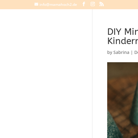
info@mamahoch2.de
DIY Mi
Kinder
by
Sabrina
|
D