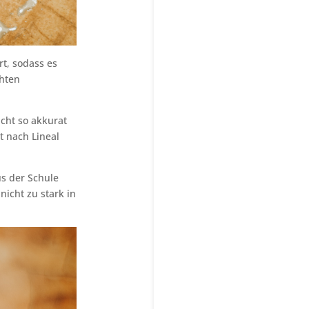
t, sodass es
chten
cht so akkurat
t nach Lineal
us der Schule
nicht zu stark in