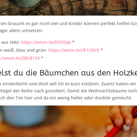
 braucht es gar nicht viel und Kinder können perfekt helfen bzw
sogar allein umsetzen:
 aus Holz:
https://amzn.to/2DZYJop
*
in weiß, blau und grün:
https://amzn.to/2E1UDvS
*
://amzn.to/2BU813X
*
elst du die Bäumchen aus den Holzk
es kinderleicht und doch will ich es kurz erklären. Zuerst haben wi
e Kegel der Reihe nach grundiert. Damit die Weihnachtsbäume nich
ch den Ton hier und da ein wenig heller oder dunkler gemischt.