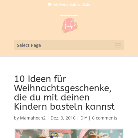
info@mamahoch2.de
Select Page
10 Ideen für
Weihnachtsgeschenke,
die du mit deinen
Kindern basteln kannst
by
Mamahoch2
|
Dez. 9, 2016
|
DIY
|
6 comments