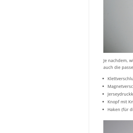
Je nachdem, wi
auch die passe
Klettverschl
Magnetversc
Jerseydruck
Knopf mit K
Haken (für 