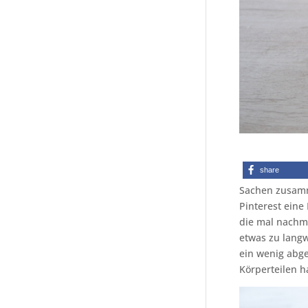
share
Sachen zusamm
Pinterest eine
die mal nachma
etwas zu langw
ein wenig abg
Körperteilen h