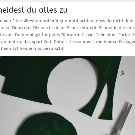
neidest du alles zu
 von Filz solltest du unbedingt darauf achten, dass du nicht dein
nutzt. Denn das Filz macht deine Schere stumpf. Schneide die einz
e aus. Du benötigst für jedes “Körperteil” zwei Teile einer Farbe. 
einmal zu, das spart Zeit. Dafür ist es sinnvoll, die beiden Filzla
 beim Schneiden nix verrutscht.