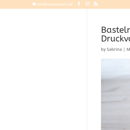
info@mamahoch2.de
Bastel
Druckv
by
Sabrina
|
M