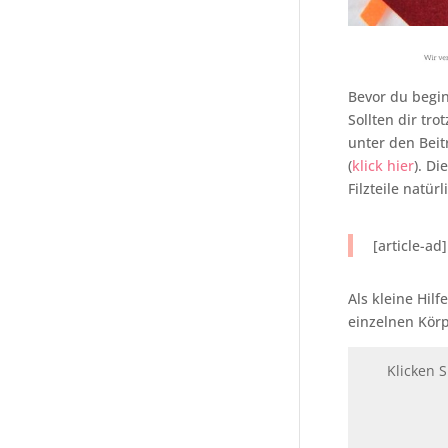
Bevor du begin
Sollten dir tr
unter den Beit
(
klick hier
). D
Filzteile natü
[article-ad]
Als kleine Hil
einzelnen Körp
Klicken 