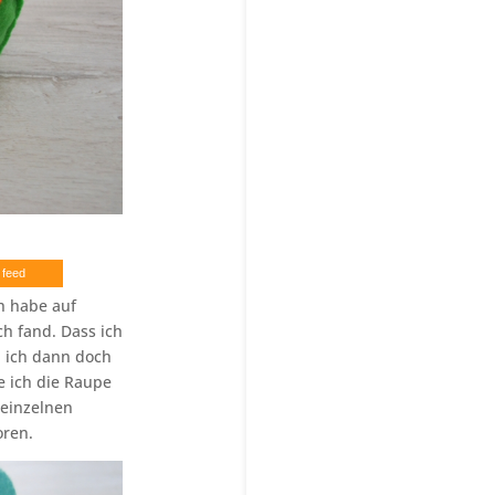
 feed
h habe auf
ch fand. Dass ich
d ich dann doch
e ich die Raupe
 einzelnen
oren.