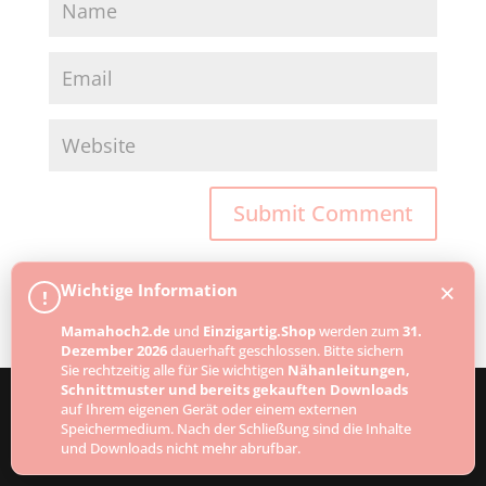
×
Wichtige Information
!
Mamahoch2.de
und
Einzigartig.Shop
werden zum
31.
Dezember 2026
dauerhaft geschlossen. Bitte sichern
Sie rechtzeitig alle für Sie wichtigen
Nähanleitungen,
Schnittmuster und bereits gekauften Downloads
auf Ihrem eigenen Gerät oder einem externen
Speichermedium. Nach der Schließung sind die Inhalte
Designed by
Elegant Themes
| Powered by
und Downloads nicht mehr abrufbar.
WordPress