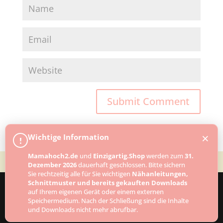
×
Wichtige Information
!
Mamahoch2.de
und
Einzigartig.Shop
werden zum
31.
Dezember 2026
dauerhaft geschlossen. Bitte sichern
Sie rechtzeitig alle für Sie wichtigen
Nähanleitungen,
Schnittmuster und bereits gekauften Downloads
auf Ihrem eigenen Gerät oder einem externen
Speichermedium. Nach der Schließung sind die Inhalte
Designed by
Elegant Themes
| Powered by
und Downloads nicht mehr abrufbar.
WordPress