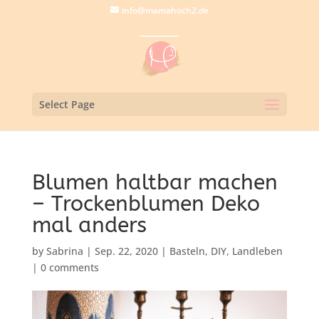
info@mamahoch2.de
Select Page
Blumen haltbar machen
– Trockenblumen Deko
mal anders
by
Sabrina
|
Sep. 22, 2020
|
Basteln
,
DIY
,
Landleben
|
0 comments