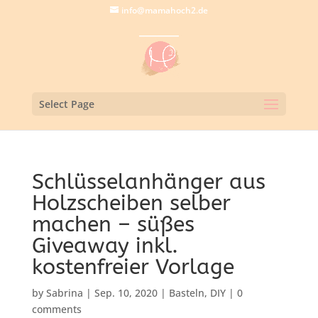
info@mamahoch2.de
Select Page
Schlüsselanhänger aus
Holzscheiben selber
machen – süßes
Giveaway inkl.
kostenfreier Vorlage
by
Sabrina
|
Sep. 10, 2020
|
Basteln
,
DIY
|
0
comments