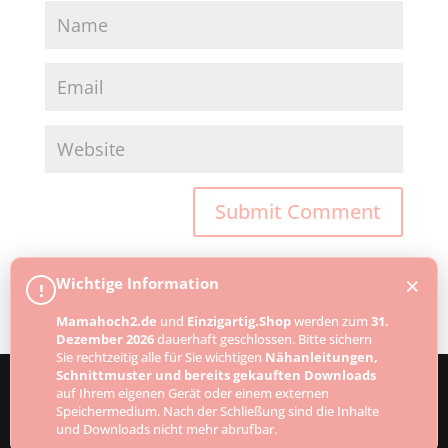
×
Wichtige Information
!
Mamahoch2.de
und
Einzigartig.Shop
werden zum
31.
Dezember 2026
dauerhaft geschlossen. Bitte sichern
Sie rechtzeitig alle für Sie wichtigen
Nähanleitungen,
Schnittmuster und bereits gekauften Downloads
auf Ihrem eigenen Gerät oder einem externen
Speichermedium. Nach der Schließung sind die Inhalte
Designed by
Elegant Themes
| Powered by
und Downloads nicht mehr abrufbar.
WordPress