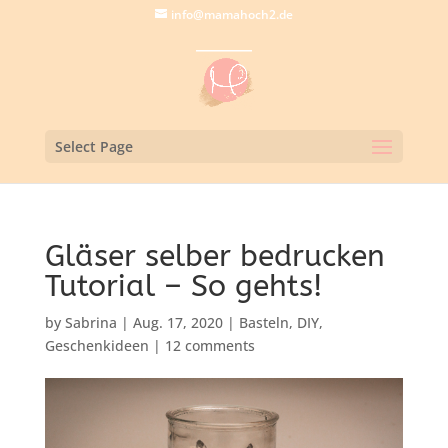
info@mamahoch2.de
Select Page
Gläser selber bedrucken
Tutorial – So gehts!
by
Sabrina
|
Aug. 17, 2020
|
Basteln
,
DIY
,
Geschenkideen
|
12 comments