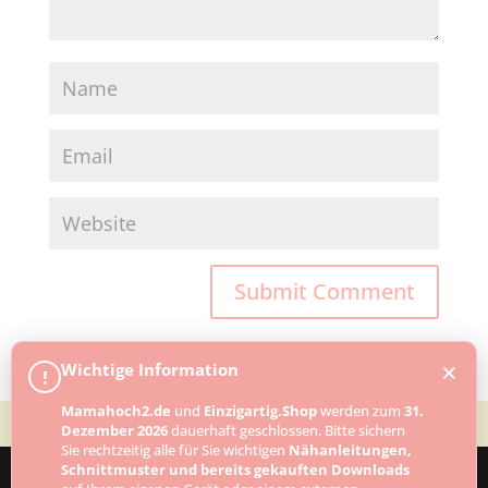
×
Wichtige Information
!
Mamahoch2.de
und
Einzigartig.Shop
werden zum
31.
Dezember 2026
dauerhaft geschlossen. Bitte sichern
Sie rechtzeitig alle für Sie wichtigen
Nähanleitungen,
Schnittmuster und bereits gekauften Downloads