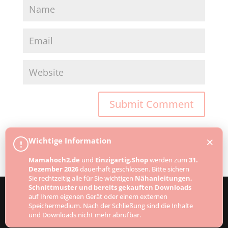
×
Wichtige Information
!
Mamahoch2.de
und
Einzigartig.Shop
werden zum
31.
Dezember 2026
dauerhaft geschlossen. Bitte sichern
Sie rechtzeitig alle für Sie wichtigen
Nähanleitungen,
Schnittmuster und bereits gekauften Downloads
auf Ihrem eigenen Gerät oder einem externen
Speichermedium. Nach der Schließung sind die Inhalte
Designed by
Elegant Themes
| Powered by
und Downloads nicht mehr abrufbar.
WordPress