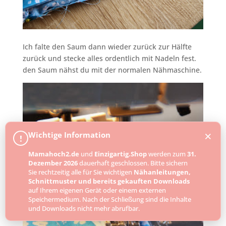
Ich falte den Saum dann wieder zurück zur Hälfte
zurück und stecke alles ordentlich mit Nadeln fest.
den Saum nähst du mit der normalen Nähmaschine.
×
Wichtige Information
!
Mamahoch2.de
und
Einzigartig.Shop
werden zum
31.
Dezember 2026
dauerhaft geschlossen. Bitte sichern
Sie rechtzeitig alle für Sie wichtigen
Nähanleitungen,
Schnittmuster und bereits gekauften Downloads
auf Ihrem eigenen Gerät oder einem externen
Speichermedium. Nach der Schließung sind die Inhalte
und Downloads nicht mehr abrufbar.