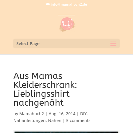
info@mamahoch2.de
Select Page
Aus Mamas
Kleiderschrank:
Lieblingsshirt
nachgenäht
by
Mamahoch2
|
Aug. 16, 2014
|
DIY
,
Nähanleitungen
,
Nähen
|
5 comments