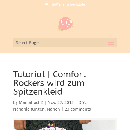
info@mamahoch2.de
Select Page
Tutorial | Comfort
Rockers wird zum
Spitzenkleid
by
Mamahoch2
|
Nov. 27, 2015
|
DIY
,
Nähanleitungen
,
Nähen
|
23 comments