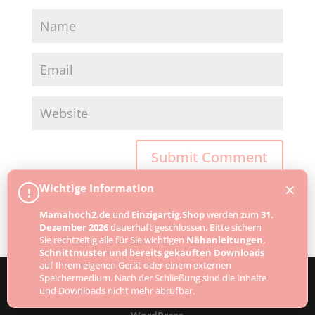
×
Wichtige Information
!
Mamahoch2.de
und
Einzigartig.Shop
werden zum
31.
Dezember 2026
dauerhaft geschlossen. Bitte sichern
Sie rechtzeitig alle für Sie wichtigen
Nähanleitungen,
Schnittmuster und bereits gekauften Downloads
auf Ihrem eigenen Gerät oder einem externen
Speichermedium. Nach der Schließung sind die Inhalte
und Downloads nicht mehr abrufbar.
Designed by
Elegant Themes
| Powered by