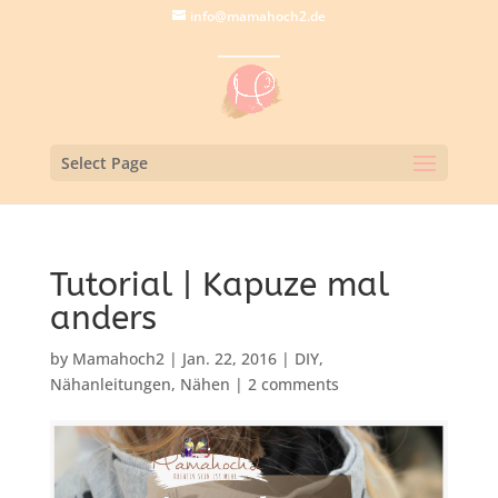
info@mamahoch2.de
Select Page
Tutorial | Kapuze mal
anders
by
Mamahoch2
|
Jan. 22, 2016
|
DIY
,
Nähanleitungen
,
Nähen
|
2 comments