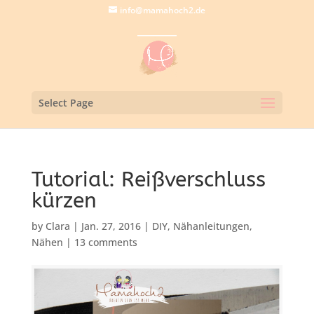
info@mamahoch2.de
Select Page
Tutorial: Reißverschluss
kürzen
by
Clara
|
Jan. 27, 2016
|
DIY
,
Nähanleitungen
,
Nähen
|
13 comments